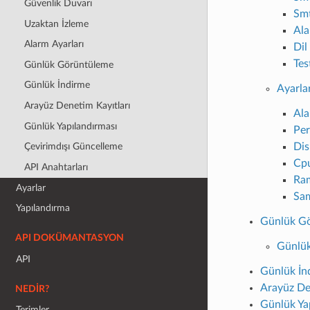
Güvenlik Duvarı
Smt
Uzaktan İzleme
Ala
Alarm Ayarları
Dil
Tes
Günlük Görüntüleme
Günlük İndirme
Ayarla
Arayüz Denetim Kayıtları
Al
Günlük Yapılandırması
Per
Dis
Çevirimdışı Güncelleme
Cpu
API Anahtarları
Ram
Ayarlar
Sam
Yapılandırma
Günlük G
API DOKÜMANTASYON
Günlük
API
Günlük İn
Arayüz De
NEDIR?
Günlük Ya
Terimler