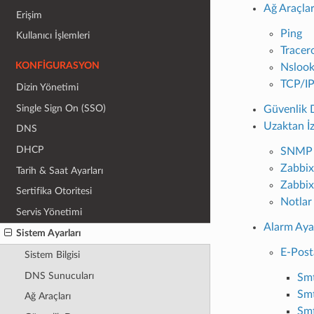
Ağ Araçlar
Erişim
Ping
Kullanıcı İşlemleri
Tracer
KONFIGURASYON
Nsloo
TCP/IP
Dizin Yönetimi
Single Sign On (SSO)
Güvenlik 
Uzaktan İ
DNS
DHCP
SNMP 
Zabbix
Tarih & Saat Ayarları
Zabbix
Sertifika Otoritesi
Notlar
Servis Yönetimi
Alarm Ayar
Sistem Ayarları
E-Post
Sistem Bilgisi
DNS Sunucuları
Smt
Smt
Ağ Araçları
Smt