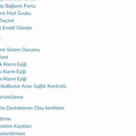
p Bağlantı Portu
rm Mail Grubu
 Seçimi
t Emaili Gönder
r
arm Sistem Durumu
iyot
k Alarm Eşiği
 Alarm Eşiği
 Alarm Eşiği
baBoxlar Arası Sağlık Kontrolü
örüntüleme
te Desteklenen Olay kimlikleri
dirme
netim Kayıtları
pılandırması