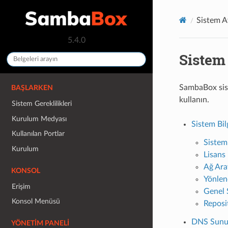
Sistem A
5.4.0
Sistem 
SambaBox sist
BAŞLARKEN
kullanın.
Sistem Gereklilikleri
Kurulum Medyası
Sistem Bil
Kullanılan Portlar
Sistem 
Kurulum
Lisans 
Ağ Aray
KONSOL
Yönlend
Erişim
Genel 
Konsol Menüsü
Reposi
DNS Sunuc
YÖNETIM PANELI