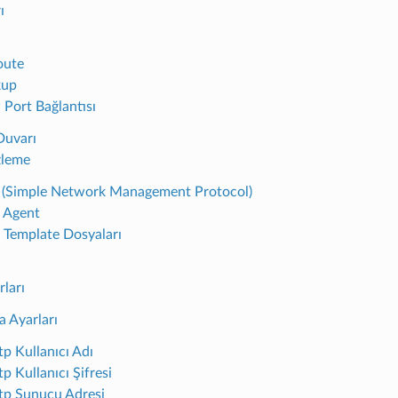
ı
oute
kup
 Port Bağlantısı
Duvarı
zleme
(Simple Network Management Protocol)
 Agent
 Template Dosyaları
ları
a Ayarları
p Kullanıcı Adı
p Kullanıcı Şifresi
p Sunucu Adresi